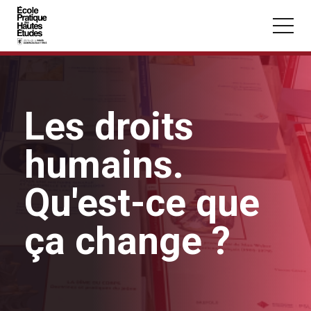
Panneau de gestion des cookies
Aller au contenu principal
Les droits
humains.
Vous recherchez peut-être :
Conférence
Master
Section
Qu'est-ce que
ça change ?