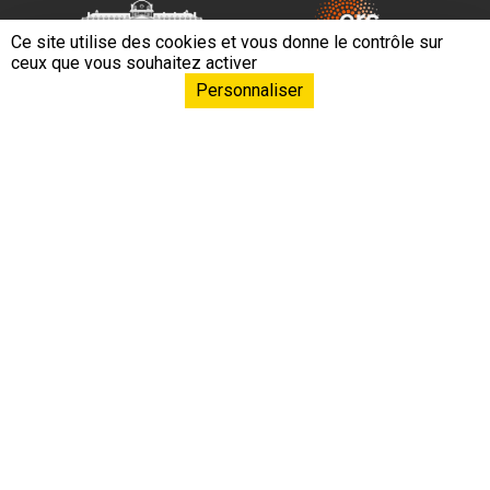
Ce site utilise des cookies et vous donne le contrôle sur
ceux que vous souhaitez activer
Personnaliser
Navigation principa
EPHE – PSL L’École
Formations & Conférences
Formation continue
Recherche & Innovation
Relations internationales
Ressources & Savoirs
Mécénat & Fonds de dotation