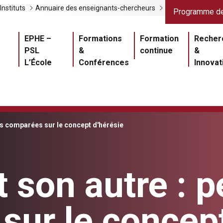
Liens gris
Lien
Instituts
Annuaire des enseignants-chercheurs
Programme de
Navigation princ
EPHE –
Formations
Formation
Recher
PSL
&
continue
&
L’École
Conférences
Innovat
es comparées sur le concept d'hérésie
 son autre : p
sur le concept
Master