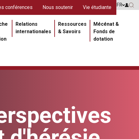
s rouges
FR
Go to 
s conférences
Nous soutenir
Vie étudiante
Go 
ipale
che
Relations
Ressources
Mécénat &
internationales
& Savoirs
Fonds de
ion
dotation
erspectives
 d'hérésie
Section