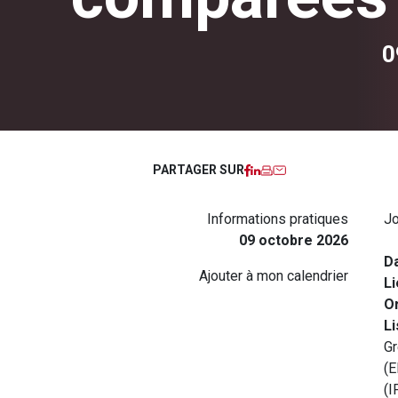
0
Facebook
LinkedIn
Imprimer
Courriel
PARTAGER SUR
Informations pratiques
Jo
09 octobre 2026
Da
Ajouter à mon calendrier
Li
Or
Li
Gr
(E
(