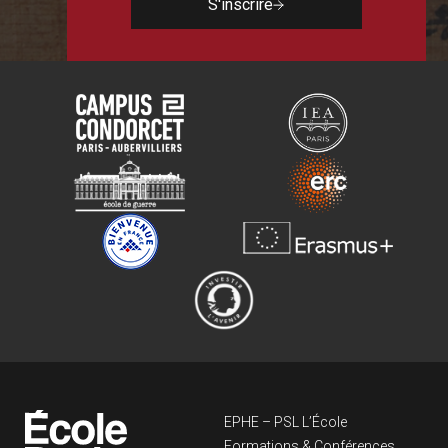
S'inscrire
Navigation principa
EPHE – PSL L’École
Formations & Conférences