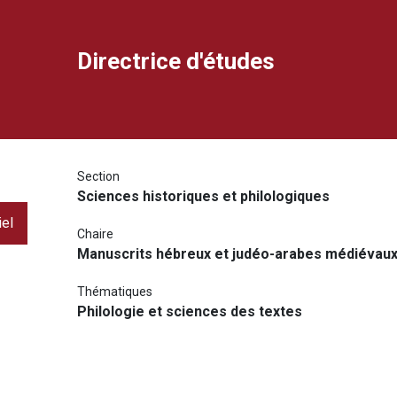
Directrice d'études
ook
dIn
rimer
ourriel
Section
Sciences historiques et philologiques
iel
Chaire
Manuscrits hébreux et judéo-arabes médiévau
Thématiques
Philologie et sciences des textes