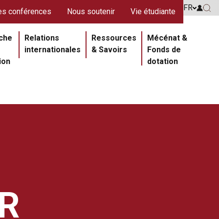
s rouges
FR
Go to 
s conférences
Nous soutenir
Vie étudiante
Go 
ipale
che
Relations
Ressources
Mécénat &
internationales
& Savoirs
Fonds de
ion
dotation
R
Section