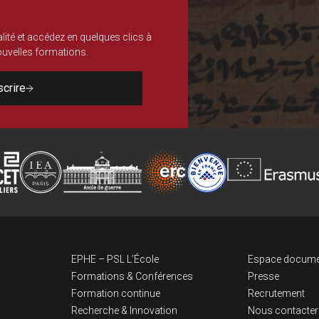
lité et accédez en quelques clics à
nouvelles formations.
scrire
Navigation pri
Lien
EPHE – PSL L’École
Espace docume
Formations & Conférences
Presse
Formation continue
Recrutement
Recherche & Innovation
Nous contacter