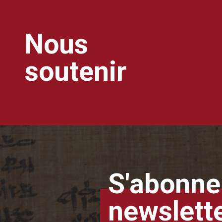
Nous
soutenir
S'abonner
newslett