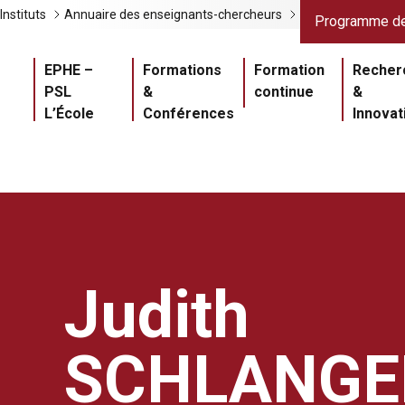
Liens gris
Lien
Instituts
Annuaire des enseignants-chercheurs
Programme de
Navigation princ
EPHE –
Formations
Formation
Recher
PSL
&
continue
&
L’École
Conférences
Innovat
Judith
SCHLANGE
Master