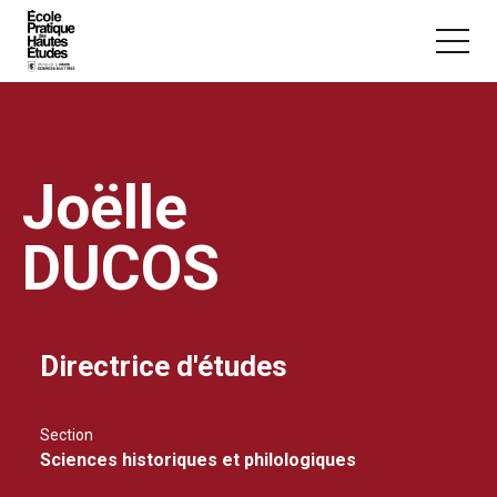
Panneau de gestion des cookies
Aller au contenu principal
Joëlle
DUCOS
Vous recherchez peut-être :
Conférence
Master
Section
Directrice d'études
Section
Sciences historiques et philologiques