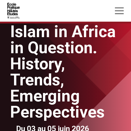
Panneau de gestion des cookies
Islam in Africa
Aller au contenu principal
in Question.
History,
Vous recherchez peut-être :
Trends,
Conférence
Master
Section
Emerging
Perspectives
Du 03 au 05 juin 2026