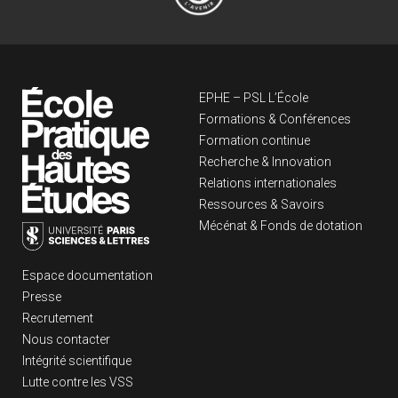
Navigation principa
EPHE – PSL L’École
Formations & Conférences
Formation continue
Recherche & Innovation
Relations internationales
Ressources & Savoirs
Mécénat & Fonds de dotation
Liens footer
Espace documentation
Presse
Recrutement
Nous contacter
Intégrité scientifique
Lutte contre les VSS