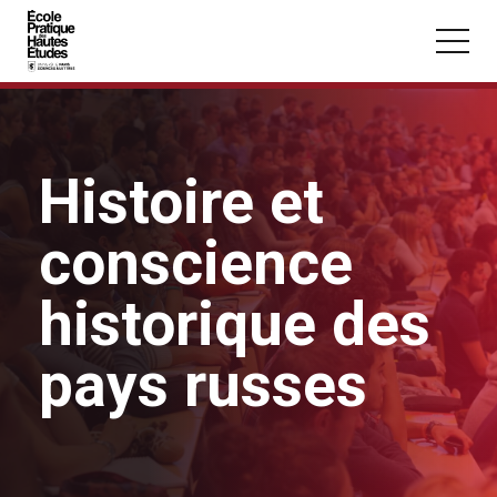
Panneau de gestion des cookies
Aller au contenu principal
Histoire et
conscience
Vous recherchez peut-être :
Conférence
Master
Section
historique des
pays russes