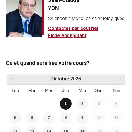
Jean-Claude
YON
Sciences historiques et philologiques
Contacter par courriel
Fiche enseignant
Où et quand aura lieu votre cours?
Octobre
2026
Lun
Mar
Mer
Jeu
Ven
Sam
Dim
1
2
3
4
5
6
7
8
9
10
11
12
13
14
15
16
17
18