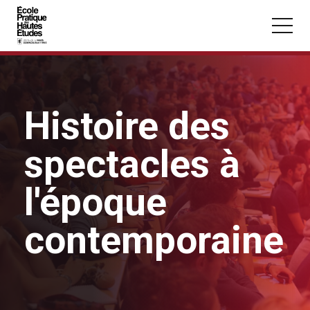
Panneau de gestion des cookies
Aller au contenu principal
Histoire des
spectacles à
Vous recherchez peut-être :
Conférence
Master
Section
l'époque
contemporaine