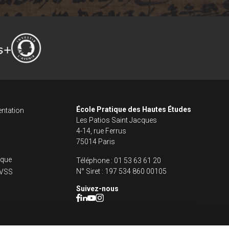
ncipale dans le fo
s footer
École Pratique des Hautes Études
ntation
Les Patios Saint Jacques
4-14, rue Ferrus
75014 Paris
fique
Téléphone :
01 53 63 61 20
N° Siret :
197 534 860 00105
s VSS
Suivez-nous