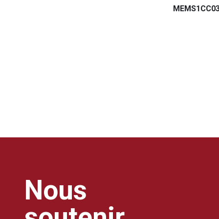
MEMS1CC0
Nous
soutenir