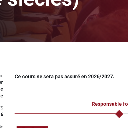
me
Ce cours ne sera pas assuré en 2026/2027.
er
ie
ce
Responsable f
TS
6
de