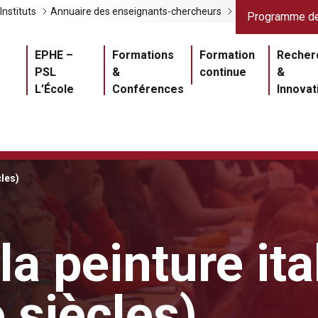
Liens gris
Lien
Instituts
Annuaire des enseignants-chercheurs
Programme de
Navigation princ
EPHE –
Formations
Formation
Recher
PSL
&
continue
&
L’École
Conférences
Innovat
cles)
la peinture it
 siècles)
Master