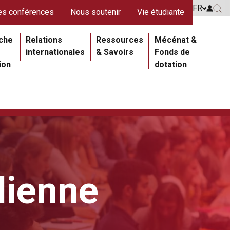
s rouges
FR
Go to 
s conférences
Nous soutenir
Vie étudiante
Go 
ipale
che
Relations
Ressources
Mécénat &
internationales
& Savoirs
Fonds de
ion
dotation
alienne
Section