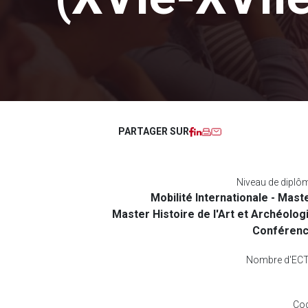
Facebook
LinkedIn
Imprimer
Courriel
PARTAGER SUR
Niveau de diplô
Mobilité Internationale - Mast
Master Histoire de l'Art et Archéolog
Conféren
Nombre d'EC
Co