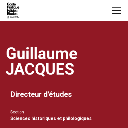
Panneau de gestion des cookies
Aller au contenu principal
Guillaume
JACQUES
Vous recherchez peut-être :
Conférence
Master
Section
Directeur d'études
Section
Sciences historiques et philologiques