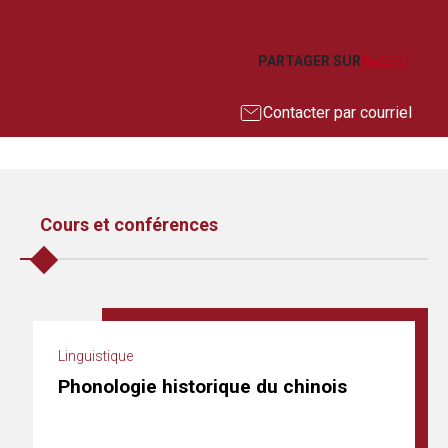
Facebook
LinkedIn
Imprim
Courr
PARTAGER SUR
Contacter par courriel
Cours et conférences
Linguistique
Phonologie historique du chinois