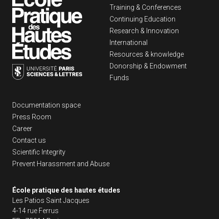
Training & Conferences
Continuing Education
Research & Innovation
International
Resources & knowledge
Donorship & Endowment
Funds
Liens footer
Documentation space
Press Room
Career
Contact us
Scientific Integrity
Prevent Harassment and Abuse
École pratique des hautes études
Les Patios Saint Jacques
4-14 rue Ferrus