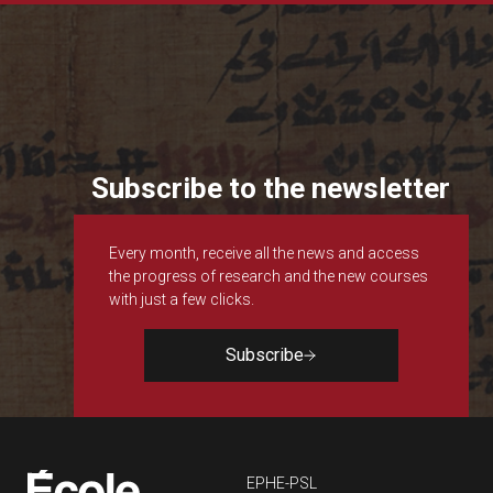
Subscribe to the newsletter
Every month, receive all the news and access
the progress of research and the new courses
with just a few clicks.
Subscribe
Navigation principa
EPHE-PSL