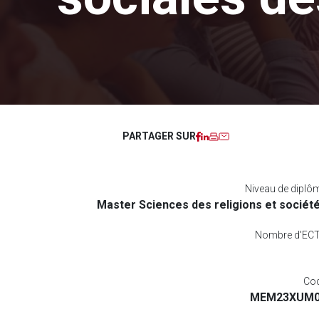
Facebook
LinkedIn
Imprimer
Courriel
PARTAGER SUR
Niveau de diplô
Master Sciences des religions et sociét
Nombre d'EC
Co
MEM23XUM0