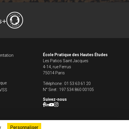
ncipale dans le fo
s footer
École Pratique des Hautes Études
ntation
Les Patios Saint Jacques
4-14, rue Ferrus
75014 Paris
fique
Téléphone :
01 53 63 61 20
N° Siret :
197 534 860 00105
s VSS
Suivez-nous
Personnaliser
r