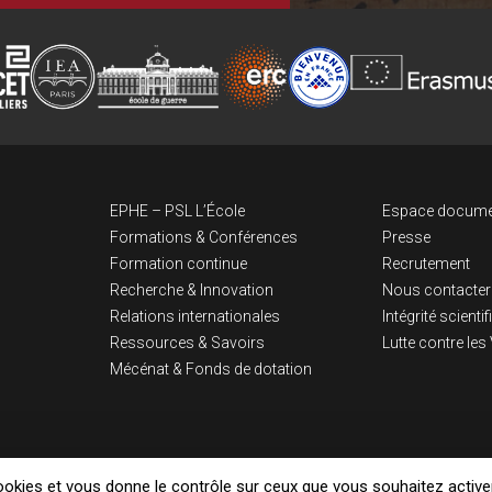
Navigation pri
Lien
EPHE – PSL L’École
Espace docume
Formations & Conférences
Presse
Formation continue
Recrutement
Recherche & Innovation
Nous contacter
Relations internationales
Intégrité scienti
Ressources & Savoirs
Lutte contre le
Mécénat & Fonds de dotation
cookies et vous donne le contrôle sur ceux que vous souhaitez active
Mentions légales
Politique de confidentialité