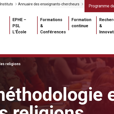
Liens gris
Lien
Instituts
Annuaire des enseignants-chercheurs
Programme de
Navigation princ
EPHE –
Formations
Formation
Recher
PSL
&
continue
&
L’École
Conférences
Innovat
es religions
 méthodologie 
s religions
Master