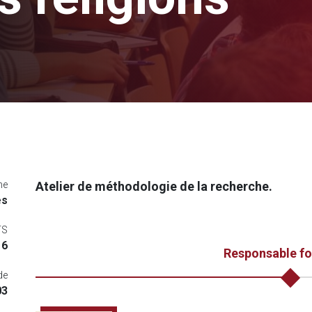
me
Atelier de méthodologie de la recherche.
és
TS
6
Responsable f
de
3