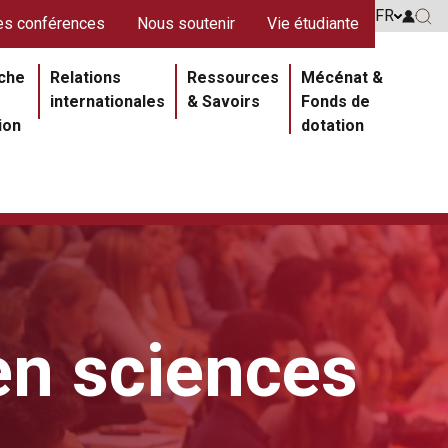
s rouges
FR
Go to 
s conférences
Nous soutenir
Vie étudiante
Go 
ipale
che
Relations
Ressources
Mécénat &
internationales
& Savoirs
Fonds de
ion
dotation
en sciences
Section