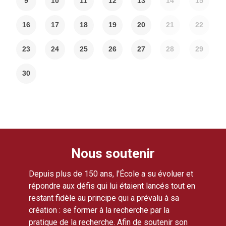
9
10
11
12
13
14
15
16
17
18
19
20
21
22
23
24
25
26
27
28
29
30
Nous soutenir
Depuis plus de 150 ans, l'École a su évoluer et
répondre aux défis qui lui étaient lancés tout en
restant fidèle au principe qui a prévalu à sa
création : se former à la recherche par la
pratique de la recherche. Afin de soutenir son