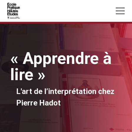
Panneau de gestion des cookies
Aller au contenu principal
« Apprendre à
Vous recherchez peut-être :
lire »
Conférence
Master
Section
L'art de l’interprétation chez
Pierre Hadot