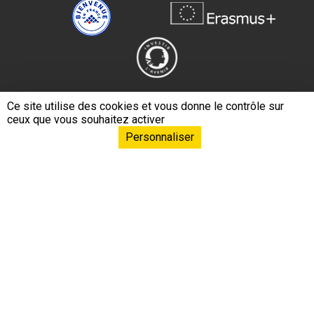
Ce site utilise des cookies et vous donne le contrôle sur
ceux que vous souhaitez activer
Personnaliser
Navigation principa
EPHE – PSL L’École
Formations & Conférences
Formation continue
Recherche & Innovation
Relations internationales
Ressources & Savoirs
Mécénat & Fonds de dotation
Liens footer
Espace documentation
Presse