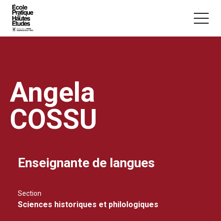
Panneau de gestion des cookies
Aller au contenu principal
Angela
COSSU
Vous recherchez peut-être :
Conférence
Master
Section
Enseignante de langues
Section
Sciences historiques et philologiques