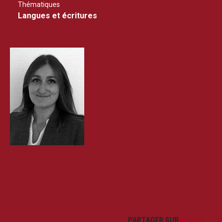
Thématiques
Langues et écritures
Facebook
LinkedIn
Imprim
Courr
PARTAGER SUR