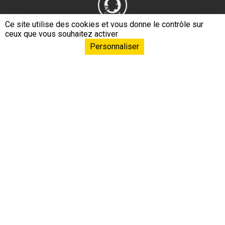
Ce site utilise des cookies et vous donne le contrôle sur
ceux que vous souhaitez activer
Personnaliser
Navigation principa
EPHE – PSL L’École
Formations & Conférences
Formation continue
Recherche & Innovation
Relations internationales
Ressources & Savoirs
Mécénat & Fonds de dotation
Liens footer
Espace documentation
Presse
Recrutement
Nous contacter
Intégrité scientifique