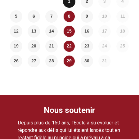
1
2
3
4
5
6
7
8
9
10
11
12
13
14
15
16
17
18
19
20
21
22
23
24
25
26
27
28
29
30
31
Nous soutenir
Depuis plus de 150 ans, l'École a su évoluer et
répondre aux défis qui lui étaient lancés tout en
restant fidèle au principe qui a prévalu à sa