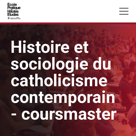
Panneau de gestion des cookies
Aller au contenu principal
Histoire et
sociologie du
Vous recherchez peut-être :
catholicisme
Conférence
Master
Section
contemporain
- coursmaster