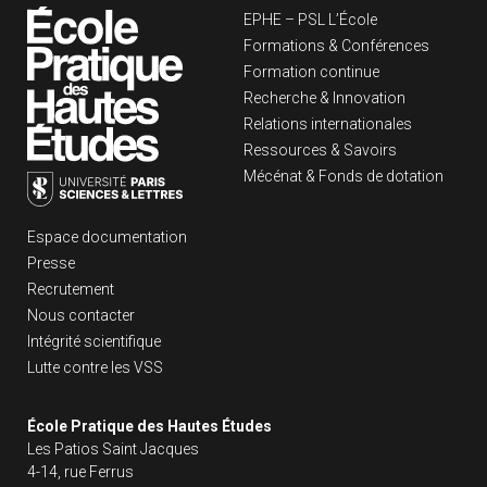
Navigation principa
EPHE – PSL L’École
Formations & Conférences
Formation continue
Recherche & Innovation
Relations internationales
Ressources & Savoirs
Mécénat & Fonds de dotation
Liens footer
Espace documentation
Presse
Recrutement
Nous contacter
Intégrité scientifique
Lutte contre les VSS
École Pratique des Hautes Études
Les Patios Saint Jacques
4-14, rue Ferrus