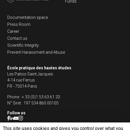
Funds
Liens footer
Documentation space
Press Room
Career
Contact us
Scientific Integrity
Prevent Harassment and Abuse
École pratique des hautes études
Les Patios Saint Jacques
4-14 rue Ferrus
FR - 75014 Paris
Phone :
+ 33 (0)1 53 63 61 20
N° Siret :
197 534 860 00105
Follow us
This site uses cookies and gives you control over what you