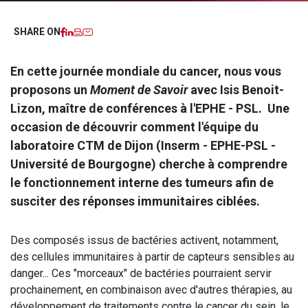
Facebook
LinkedIn
Imprimer
Email
SHARE ON
En cette journée mondiale du cancer, nous vous
proposons un
Moment de Savoir
avec Isis Benoit-
Lizon, maître de conférences à l'EPHE - PSL. Une
occasion de découvrir comment l'équipe du
laboratoire CTM de Dijon (Inserm - EPHE-PSL -
Université de Bourgogne) cherche à comprendre
le fonctionnement interne des tumeurs afin de
susciter des réponses immunitaires ciblées.
Des composés issus de bactéries activent, notamment,
des cellules immunitaires à partir de capteurs sensibles au
danger... Ces "morceaux" de bactéries pourraient servir
prochainement, en combinaison avec d'autres thérapies, au
développement de traitements contre le cancer du sein, le