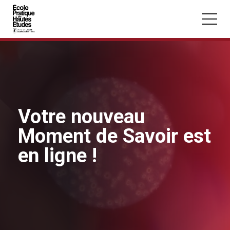
Cookies management panel
Skip to main content
Votre nouveau
You may be looking for:
Moment de Savoir est
Seminars
Master
Section
en ligne !