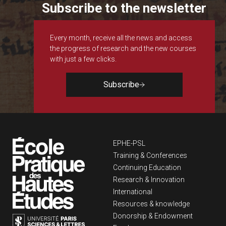
Subscribe to the newsletter
Every month, receive all the news and access
the progress of research and the new courses
with just a few clicks.
Subscribe
Navigation principa
EPHE-PSL
Training & Conferences
Continuing Education
Research & Innovation
International
Resources & knowledge
Donorship & Endowment