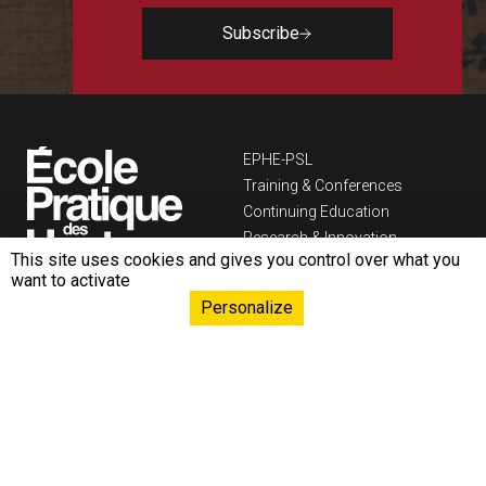
Subscribe
Navigation principa
EPHE-PSL
Training & Conferences
Continuing Education
Research & Innovation
This site uses cookies and gives you control over what you
International
want to activate
Resources & knowledge
Personalize
Donorship & Endowment
Funds
Liens footer
Documentation space
Press Room
Career
Contact us