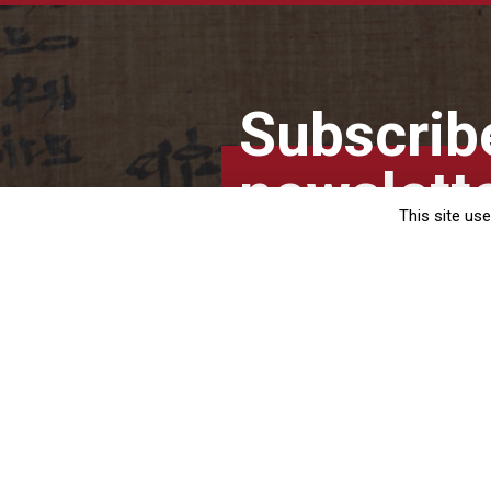
Subscribe
newslett
This site us
Every month, receive all the news
and the new courses with just a fe
Subs