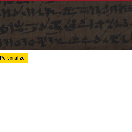
Personalize
École pratique des hautes études
 space