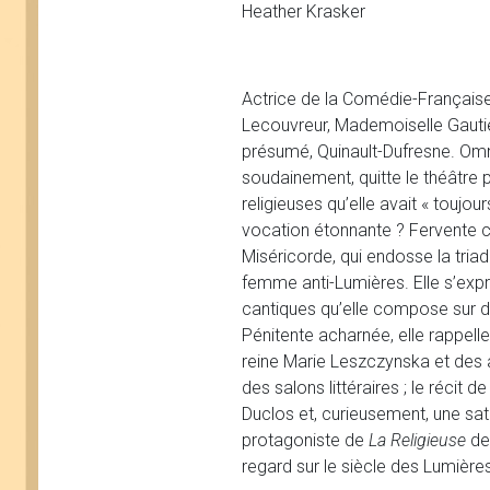
Heather Krasker
Actrice de la Comédie-Française
Lecouvreur, Mademoiselle Gauti
présumé, Quinault-Dufresne. Omni
soudainement, quitte le théâtre 
religieuses qu’elle avait « toujo
vocation étonnante ? Fervente c
Miséricorde, qui endosse la tri
femme anti-Lumières. Elle s’exp
cantiques qu’elle compose sur des
Pénitente acharnée, elle rappell
reine Marie Leszczynska et des 
des salons littéraires ; le récit
Duclos et, curieusement, une sati
protagoniste de
La Religieuse
de 
regard sur le siècle des Lumière