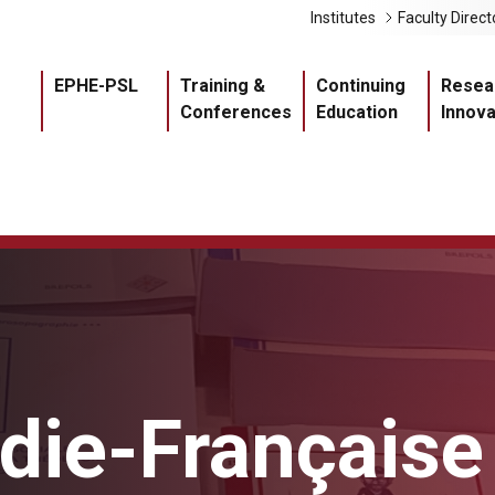
Liens 
Institutes
Faculty Direct
Navigation princ
EPHE-PSL
Training &
Continuing
Resea
Conferences
Education
Innova
die-Française
Master