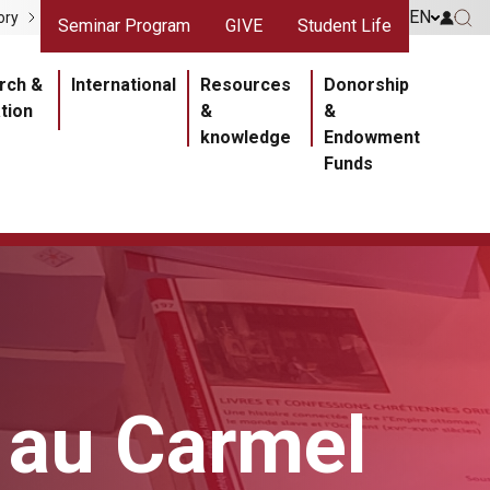
gris
Liens rouges
EN
Go to 
ory
Seminar Program
GIVE
Student Life
Go 
ipale
rch &
International
Resources
Donorship
tion
&
&
knowledge
Endowment
Funds
 au Carmel
Section