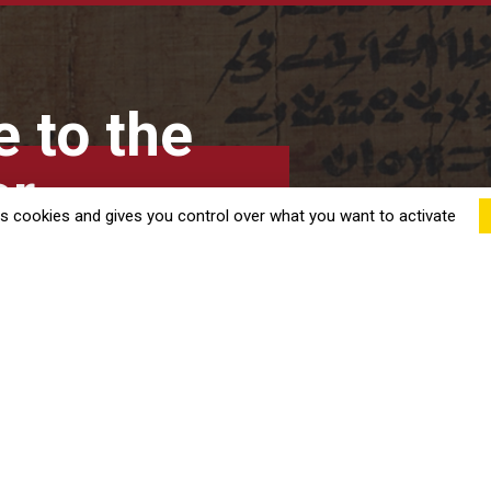
 to the
er
es cookies and gives you control over what you want to activate
 and access the progress of research
w clicks.
cribe
EPHE-PSL
Documentation