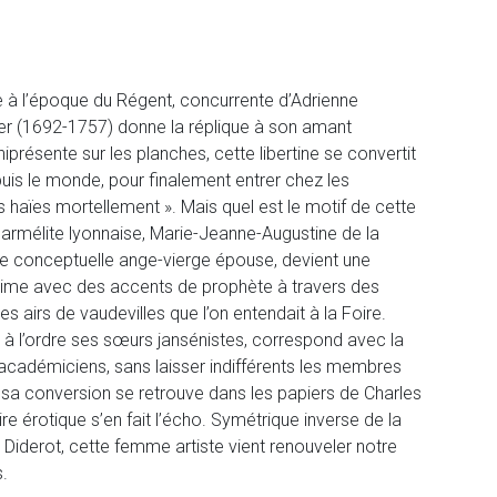
 à l’époque du Régent, concurrente d’Adrienne
er (1692-1757) donne la réplique à son amant
présente sur les planches, cette libertine se convertit
puis le monde, pour finalement entrer chez les
urs haïes mortellement ». Mais quel est le motif de cette
armélite lyonnaise, Marie-Jeanne-Augustine de la
ade conceptuelle ange-vierge épouse, devient une
rime avec des accents de prophète à travers des
 airs de vaudevilles que l’on entendait à la Foire.
e à l’ordre ses sœurs jansénistes, correspond avec la
académiciens, sans laisser indifférents les membres
 de sa conversion se retrouve dans les papiers de Charles
re érotique s’en fait l’écho. Symétrique inverse de la
Diderot, cette femme artiste vient renouveler notre
s.