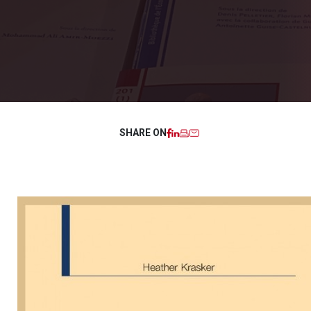
Facebook
LinkedIn
Imprimer
Email
SHARE ON