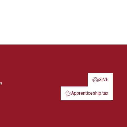
GIVE
In
Apprenticeship tax